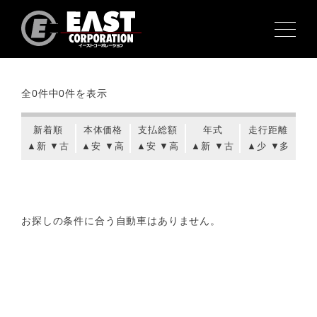
検索結果
全0件中
0件を表示
新着順
本体価格
支払総額
年式
走行距離
▲新
▼古
▲安
▼高
▲安
▼高
▲新
▼古
▲少
▼多
お探しの条件に合う自動車はありません。