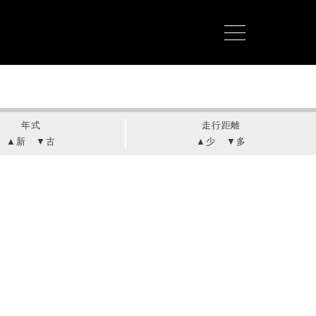
年式
走行距離
▲新
▼古
▲少
▼多