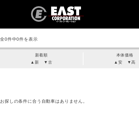
検索結果
全0件中
0件を表示
新着順
本体価格
▲新
▼古
▲安
▼高
お探しの条件に合う自動車はありません。